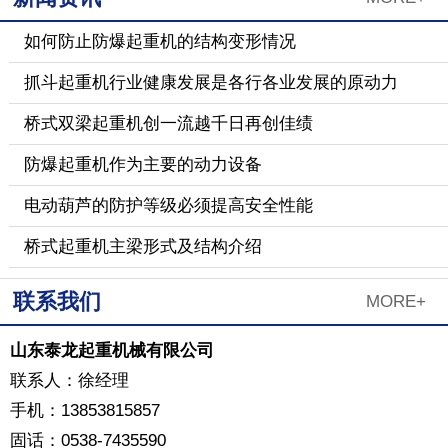
如何防止防爆起重机的结构变形情况
抓斗起重机行业健康发展是各行各业发展的原动力
桥式双梁起重机创一流越千日再创佳绩
防爆起重机作为主要的动力设备
电动葫芦的防护等级必须提高安全性能
桥式起重机主梁形式及结构介绍
联系我们
MORE+
山东泰龙起重机械有限公司
联系人：徐经理
手机：13853815857
固话：0538-7435590